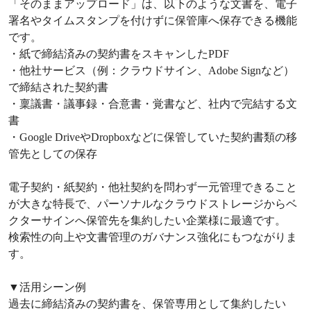
「そのままアップロード」は、以下のような文書を、電子
署名やタイムスタンプを付けずに保管庫へ保存できる機能
です。
・紙で締結済みの契約書をスキャンしたPDF
・他社サービス（例：クラウドサイン、Adobe Signなど）
で締結された契約書
・稟議書・議事録・合意書・覚書など、社内で完結する文
書
・Google DriveやDropboxなどに保管していた契約書類の移
管先としての保存
電子契約・紙契約・他社契約を問わず一元管理できること
が大きな特長で、パーソナルなクラウドストレージからベ
クターサインへ保管先を集約したい企業様に最適です。
検索性の向上や文書管理のガバナンス強化にもつながりま
す。
▼活用シーン例
過去に締結済みの契約書を、保管専用として集約したい