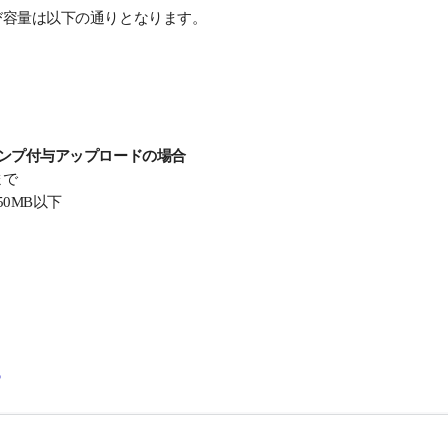
び容量は以下の通りとなります。
ンプ付与アップロードの場合
まで
0MB以下
？